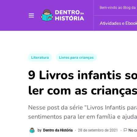
Bem-vindo ao Blog da 
Atividades e Eboo
Literatura
Livros para crianças
9 Livros infantis 
ler com as criança
Nesse post da série “Livros Infantis pa
sentimentos para ler em família e ajuda
by
Dentro da História
28 de setembro de 2021
No c