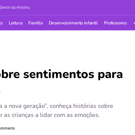
Dentro da História.
ks
Leitura
Família
Desenvolvimento infantil
Professores
sobre sentimentos para
s
ra a nova geração”, conheça histórias sobre
r as crianças a lidar com as emoções.
omments