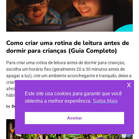
Como criar uma rotina de leitura antes de
dormir para crianças (Guia Completo)
Para criar uma rotina de leitura antes de dormir para crianças,
escolha um horário fixo (geralmente 20 a 30 minutos antes de
apagar a luz), crie um ambiente aconchegante e tranquilo, deixe a
criança escolher o livro e transforme o momento em um ritual
x
afetivo de conexão. Com consistência, em poucas semanas o
Este site usa cookies para garantir que você
hábito se consolida naturalmente.
obtenha a melhor experiência.
Saiba Mais
by
Dentro da História
Aceitar