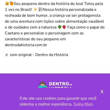
Seu pequeno dentro da história do José Totoy pela
1 vez no Brasil!
Nessa história personalizada e
recheada de bom humor, a criança vai ser protagonista
de uma aventura com lições sobre alimentação saudável
e de cuidados com a natureza
Faça como o papai do
Caetano e personalize o personagem com as
características do seu pequeno em
dentrodahistoria.com.br
♬ som original - Dentro da História
x
CLUBE DE LEITURA
•
LOJA DE LIVROS
Este site usa cookies para garantir que você
© 2021 | Todos os direitos reservados
obtenha a melhor experiência.
Saiba Mais