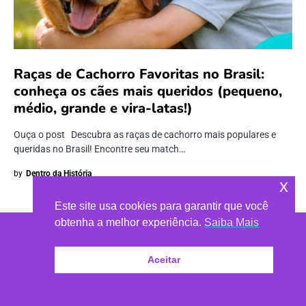
Raças de Cachorro Favoritas no Brasil:
conheça os cães mais queridos (pequeno,
médio, grande e vira-latas!)
Ouça o post Descubra as raças de cachorro mais populares e
queridas no Brasil! Encontre seu match…
by
Dentro da História
x
Este site usa cookies para garantir que você
obtenha a melhor experiência.
Saiba Mais
Aceitar
CLUBE DE LEITURA
•
LOJA DE LIVROS
© 2021 | Todos os direitos reservados