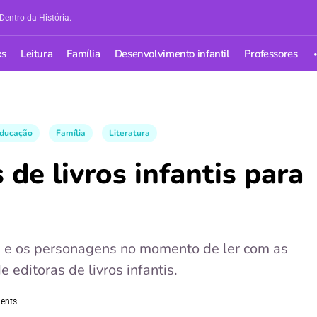
Dentro da História.
ks
Leitura
Família
Desenvolvimento infantil
Professores
ducação
Família
Literatura
de livros infantis para
res e os personagens no momento de ler com as
 editoras de livros infantis.
ents