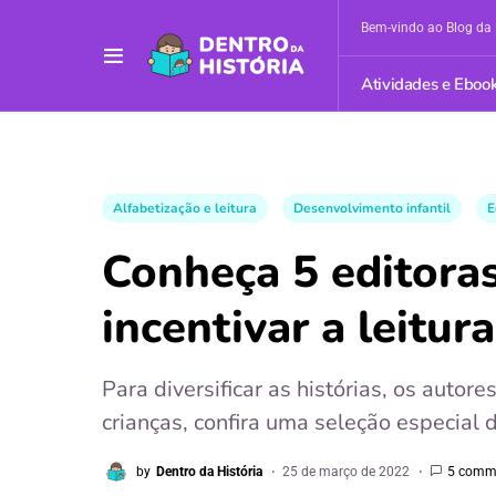
Bem-vindo ao Blog da 
Atividades e Eboo
Alfabetização e leitura
Desenvolvimento infantil
E
Conheça 5 editoras 
incentivar a leitura
Para diversificar as histórias, os auto
crianças, confira uma seleção especial de
by
Dentro da História
25 de março de 2022
5 comm