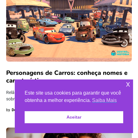
Personagens de Carros: conheça nomes e
características
x
Relâmpago Mcqueen, Mate, Sally e muitos outros! Saiba mais
Este site usa cookies para garantir que você
sobre a personalidade dos 16…
obtenha a melhor experiência.
Saiba Mais
by
Dentro da História
14 de setembro de 2022
Aceitar