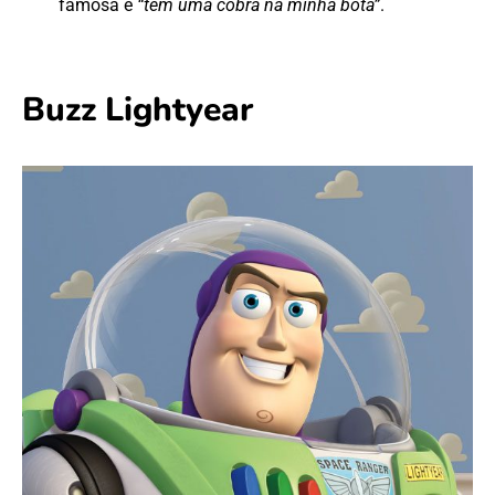
famosa é
“tem uma cobra na minha bota”
.
Buzz Lightyear