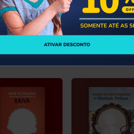
Dentro da História com desconto por tempo limitado. Mensalment
de ideal para transformar a infância da criança com livros person
tória apresenta os melhores descontos do mês! Encontre livros 
 do Mundo Bita.