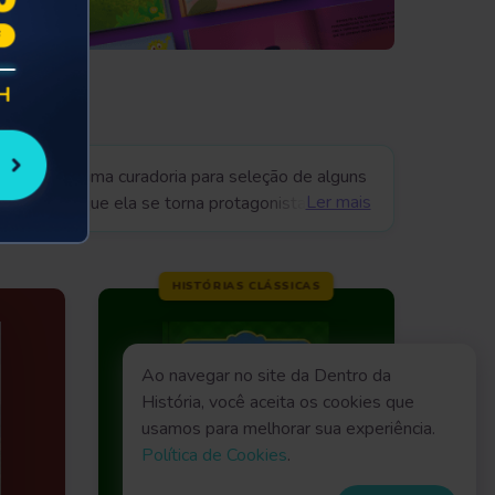
e fazemos uma curadoria para seleção de alguns
Ler mais
alizados em que ela se torna protagonista de suas
com até 40% OFF, como "
Aventura no Limoeiro
",
HISTÓRIAS CLÁSSICAS
Ao navegar no site da Dentro da
História, você aceita os cookies que
usamos para melhorar sua experiência.
Política de Cookies
.