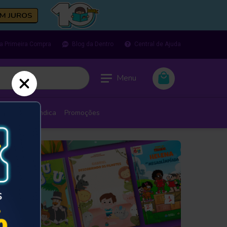
a Primeira Compra
Blog da Dentro
Central de Ajuda
Menu
ir
Dentro Indica
Promoções