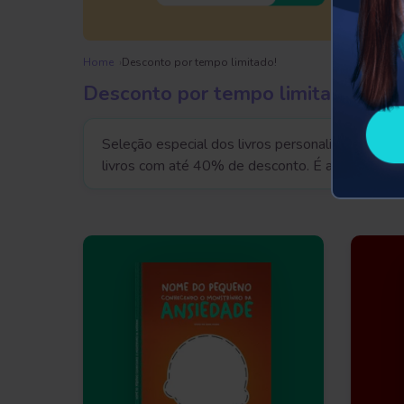
Home
Desconto por tempo limitado!
Desconto por tempo limitado!
Seleção especial dos livros personalizados da 
livros com até 40% de desconto.
É a oportunida
próprias aventuras. Desta vez, a Dentro da His
da Turma da Mônica, e "
Animais da Fazendinha
",