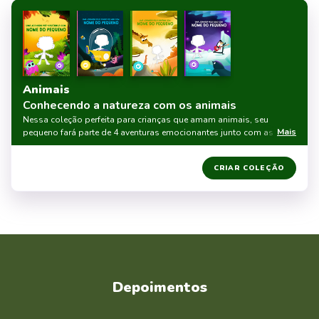
Animais
Conhecendo a natureza com os animais
Nessa coleção perfeita para crianças que amam animais, seu
Mais
pequeno fará parte de 4 aventuras emocionantes junto com as feras
da savana, dinossauos gigantescos, espécies do fundo do mar e
dos lugares mais gelados do mundo. Muito aprendizado e
10% DE DESCONTO
CRIAR COLEÇÃO
diversão em família!
Depoimentos