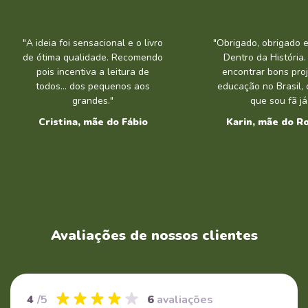
"A ideia foi sensacional e o livro
"Obrigado, obrigado 
de ótima qualidade. Recomendo
Dentro da História. É
pois incentiva a leitura de
encontrar bons pro
todos... dos pequenos aos
educação no Brasil,
grandes."
que sou fã já
Cristina, mãe do Fábio
Karin, mãe do R
Avaliações de nossos clientes
4
/5
6
avaliações