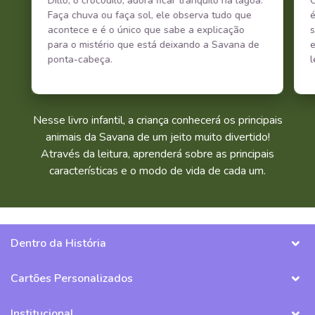
Dillo, o crocodilo, adora ficar tranquilo na lagoa.
O
Faça chuva ou faça sol, ele observa tudo que
é
acontece e é o único que sabe a explicação
s
para o mistério que está deixando a Savana de
ponta-cabeça.
l
Nesse livro infantil, a criança conhecerá os principais
animais da Savana de um jeito muito divertido!
Através da leitura, aprenderá sobre as principais
características e o modo de vida de cada um.
Dentro da História
Cartões Personalizados
Institucional