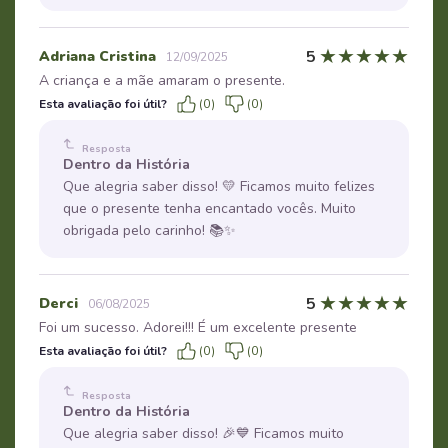
★
★
★
★
★
5
Adriana Cristina
12/09/2025
A criança e a mãe amaram o presente.
Esta avaliação foi útil?
(0)
(0)
Resposta
Dentro da História
Que alegria saber disso! 💛 Ficamos muito felizes
que o presente tenha encantado vocês. Muito
obrigada pelo carinho! 📚✨
★
★
★
★
★
5
Derci
06/08/2025
Foi um sucesso. Adorei!!! É um excelente presente
Esta avaliação foi útil?
(0)
(0)
Resposta
Dentro da História
Que alegria saber disso! 🎉💙 Ficamos muito