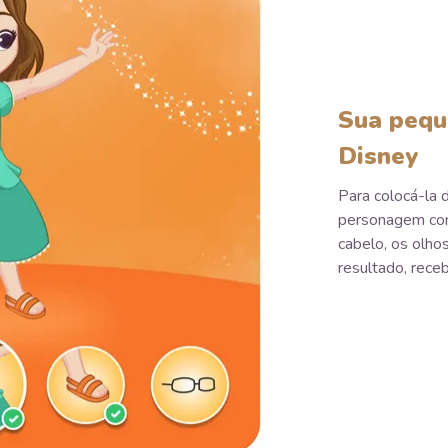
Sua pequ
Disney
Para colocá-la de
personagem com 
cabelo, os olhos
resultado, receb