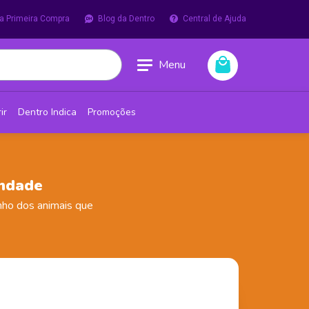
a Primeira Compra
Blog da Dentro
Central de Ajuda
Menu
ir
Dentro Indica
Promoções
ondade
nho dos animais que