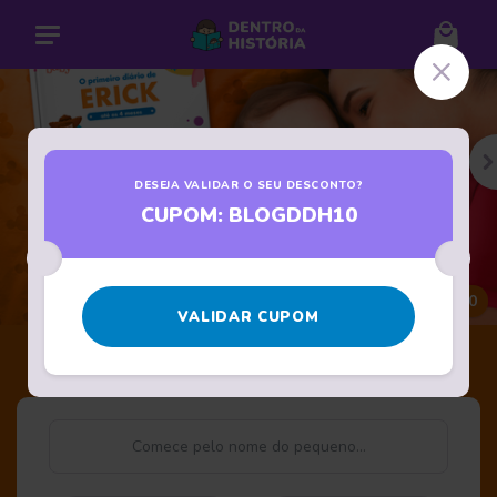
DE ANTERIOR
P
DESEJA VALIDAR O SEU DESCONTO?
CUPOM: BLOGDDH10
A partir de: R$ 99,90
VALIDAR CUPOM
O Primeiro Diário do Bebê
Nome