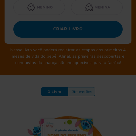
MENINO
MENINA
CRIAR LIVRO
Nesse livro você poderá registrar as etapas dos primeiros 4
meses de vida do bebê. Afinal, as primeiras descobertas e
conquistas da criança são inesquecíveis para a família!
O Livro
Dimensões