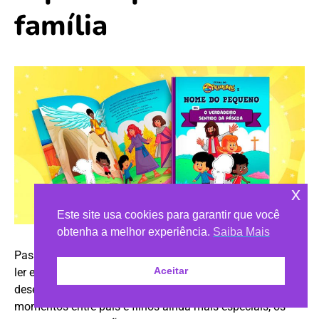
família
x
Este site usa cookies para garantir que você
obtenha a melhor experiência.
Saiba Mais
Passar tempo juntos, brincar, aprender, cantar, dançar e
Aceitar
ler em família são hábitos muito importantes para o
desenvolvimento das crianças. Para tornar esses
momentos entre pais e filhos ainda mais especiais, os