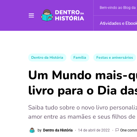
Bem-vindo ao Blog da 
Atividades e Eboo
Dentro da História
Família
Festas e aniversários
Um Mundo mais-qu
livro para o Dia d
Saiba tudo sobre o novo livro persona
amor entre as mamães e seus filhos de 
by
Dentro da História
14 de abril de 2022
One com