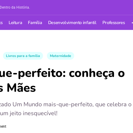
Dentro da História.
ks
Leitura
Família
Desenvolvimento infantil
Professores
Livros para a família
Maternidade
e-perfeito: conheça o
as Mães
lizado Um Mundo mais-que-perfeito, que celebra o
um jeito inesquecível!
ment