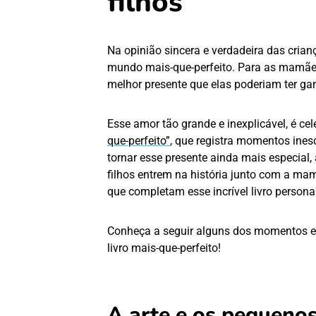
filhos
Na opinião sincera e verdadeira das crian
mundo mais-que-perfeito. Para as mamães 
melhor presente que elas poderiam ter g
Esse amor tão grande e inexplicável, é ce
que-perfeito”
, que registra momentos ines
tornar esse presente ainda mais especial,
filhos entrem na história junto com a mam
que completam esse incrível livro persona
Conheça a seguir alguns dos momentos em
livro mais-que-perfeito!
A arte e os pequenos