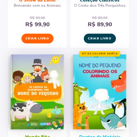
O Show da Luna!
Coleção Clássicos
Brincando com os Animais
O Conto dos Três Porquinhos
R$ 99,90
R$ 89,90
R$ 99,90
R$ 89,90
CRIAR LIVRO
CRIAR LIVRO
KIT DE COLORIR GRÁTIS
Mundo Bita
Dentro da História