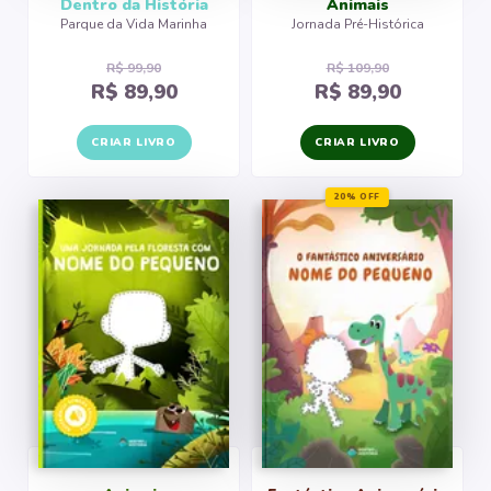
Dentro da História
Animais
Parque da Vida Marinha
Jornada Pré-Histórica
Monstros S.A. - Uma Visita a Monstros S.A.
R$ 99,90
R$ 109,90
R$ 89,90
R$ 89,90
CRIAR LIVRO
CRIAR LIVRO
20% OFF