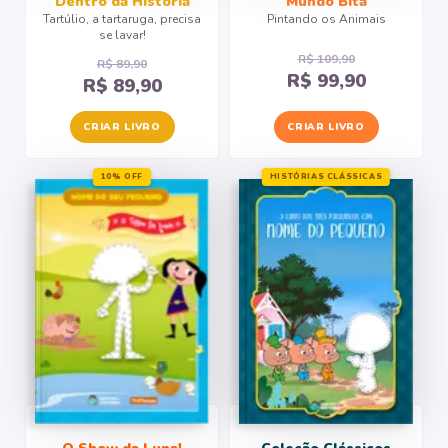
Dentro da História
Mundo Bita
Tartúlio, a tartaruga, precisa
Pintando os Animais
se lavar!
R$ 109,90
R$ 89,90
R$ 99,90
R$ 89,90
CRIAR LIVRO
CRIAR LIVRO
10% OFF
HISTÓRIAS CLÁSSICAS