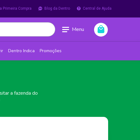
a Primeira Compra
Blog da Dentro
Central de Ajuda
Menu
ir
Dentro Indica
Promoções
sitar a fazenda do
!