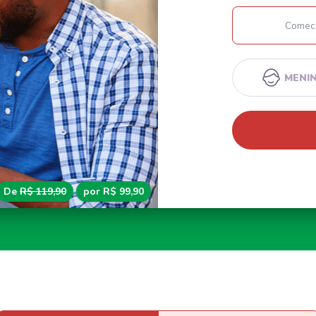
MENI
De
R$ 119,90
por R$ 99,90