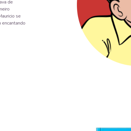
ava de
meiro
Mauricio se
am encantando