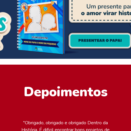
Depoimentos
"Obrigado, obrigado e obrigado Dentro da
História. É dificil encontrar bons projetos de