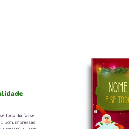
alidade
 se todo dia fosse
21,5cm, impressas