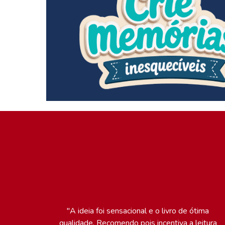
"A ideia foi sensacional e o livro de ótima
qualidade. Recomendo pois incentiva a leitura