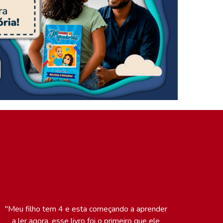
"Meu filho tem 4 e esta começando a aprender
a ler agora, esse livro foi o primeiro que ele