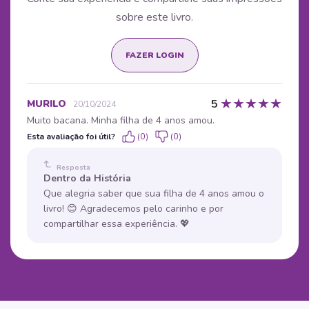
sobre este livro.
FAZER LOGIN
★
★
★
★
★
5
MURILO
20/10/2024
Muito bacana. Minha filha de 4 anos amou.
Esta avaliação foi útil?
(0)
(0)
Resposta
Dentro da História
Que alegria saber que sua filha de 4 anos amou o
livro! 😊 Agradecemos pelo carinho e por
compartilhar essa experiência. 💖