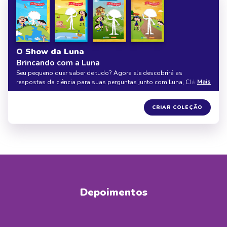
O Show da Luna
Brincando com a Luna
Seu pequeno quer saber de tudo? Agora ele descobrirá as
Mais
respostas da ciência para suas perguntas junto com Luna, Cláudio
e Júpiter, nessa coleção com 4 livros personalizados. Seja na terra,
no céu ou na água, o aprendizado e a diversão são garantidos com
10% DE DESCONTO
CRIAR COLEÇÃO
O Show da Luna.
Depoimentos