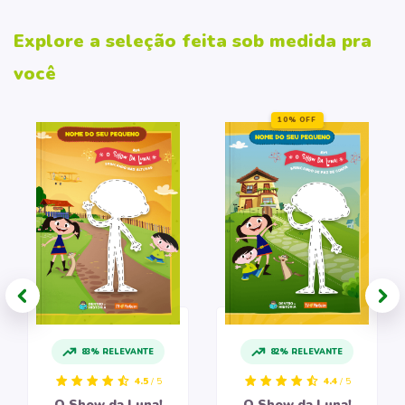
Explore a seleção feita sob medida pra
você
10% OFF
83% RELEVANTE
82% RELEVANTE
4.5
/ 5
4.4
/ 5
O Show da Luna!
O Show da Luna!