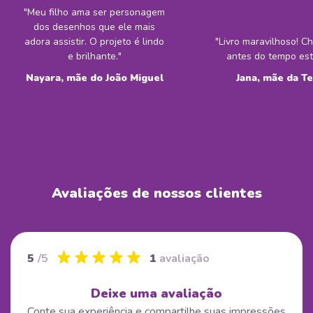
"Meu filho ama ser personagem
dos desenhos que ele mais
adora assistir. O projeto é lindo
"Livro maravilhoso! 
e brilhante."
antes do tempo est
Nayara, mãe do João Miguel
Jana, mãe da T
Avaliações de nossos clientes
5
/5
1
avaliação
Deixe uma avaliação
Conte sua experiência e compartilhe suas impressões