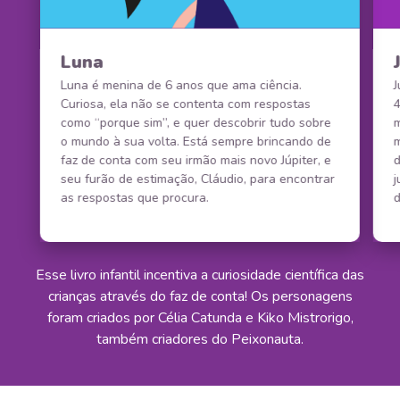
Luna
Luna é menina de 6 anos que ama ciência.
J
Curiosa, ela não se contenta com respostas
4
como “porque sim”, e quer descobrir tudo sobre
m
o mundo à sua volta. Está sempre brincando de
m
faz de conta com seu irmão mais novo Júpiter, e
seu furão de estimação, Cláudio, para encontrar
j
as respostas que procura.
d
Esse livro infantil incentiva a curiosidade científica das
crianças através do faz de conta! Os personagens
foram criados por Célia Catunda e Kiko Mistrorigo,
também criadores do Peixonauta.