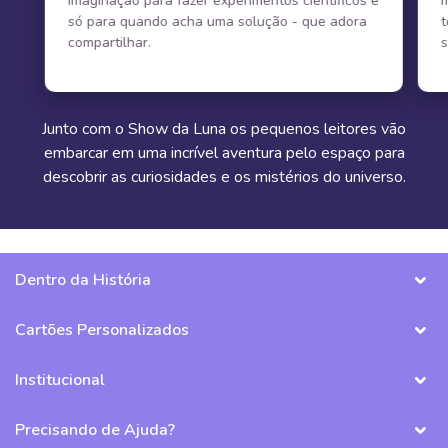
imaginação para fazer experimentos científicos e
m
só para quando acha uma solução - que adora
t
compartilhar.
s
Junto com o Show da Luna os pequenos leitores vão
embarcar em uma incrível aventura pelo espaço para
descobrir as curiosidades e os mistérios do universo.
Dentro da História
Cartões Personalizados
Institucional
Precisando de Ajuda?