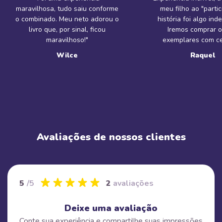
maravilhosa, tudo saiu conforme
meu filho ao "partic
o combinado. Meu neto adorou o
história foi algo inde
livro que, por sinal, ficou
Iremos comprar o
maravilhoso!"
exemplares com ce
Wilce
Raquel
Avaliações de nossos clientes
5
/5
2
avaliações
Deixe uma avaliação
Conte sua experiência e compartilhe suas impressões