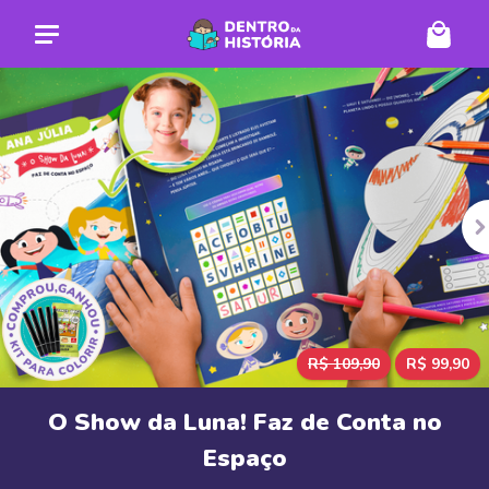
DE ANTERIOR
P
R$ 109,90
R$ 99,90
O Show da Luna! Faz de Conta no
Espaço