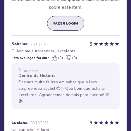
sobre este item.
FAZER LOGIN
★
★
★
★
★
5
Sabrina
20/10/2025
O livro me surpreendeu, excelente
Esta avaliação foi útil?
(0)
(0)
Resposta
Dentro da História
Ficamos muito felizes em saber que o livro
surpreendeu vocês! 😍✨ Que bom que acharam
excelente. Agradecemos demais pelo carinho! 💛
📚
★
★
★
★
★
5
Luciana
09/10/2025
Um capricho! Adorei