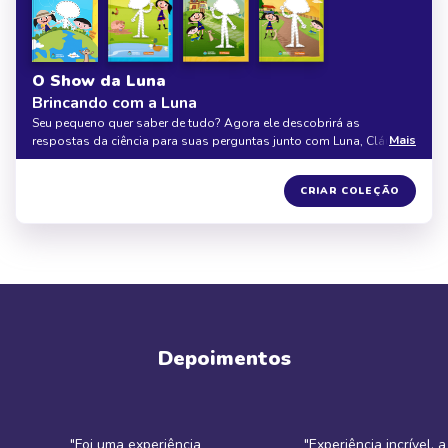
O Show da Luna
Brincando com a Luna
Seu pequeno quer saber de tudo? Agora ele descobrirá as
Mais
respostas da ciência para suas perguntas junto com Luna, Cláudio
e Júpiter, nessa coleção com 4 livros personalizados. Seja na terra,
no céu ou na água, o aprendizado e a diversão são garantidos com
10% DE DESCONTO
CRIAR COLEÇÃO
O Show da Luna.
Depoimentos
"Foi uma experiência
"Experiência incrível, 