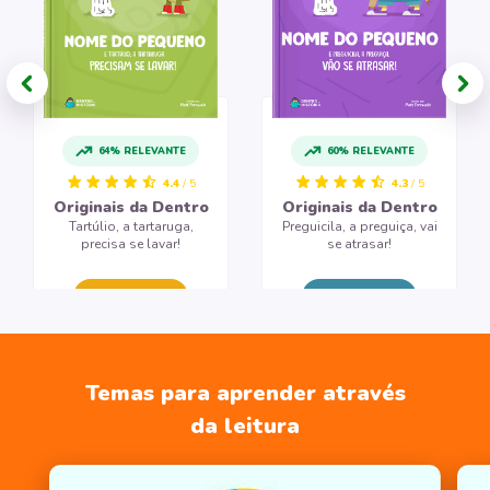
64% RELEVANTE
60% RELEVANTE
4.4
/ 5
4.3
/ 5
Originais da Dentro
Originais da Dentro
Tartúlio, a tartaruga,
Preguicila, a preguiça, vai
precisa se lavar!
se atrasar!
CRIAR LIVRO
CRIAR LIVRO
Temas para aprender através
da leitura