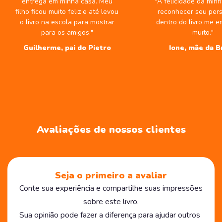
entrega em minha casa. Meu
"A felicidade da minh
filho ficou muito feliz e até levou
reconhecer seu pe
o livro na escola para mostrar
dentro do livro me 
para os amigos."
muito."
Guilherme, pai do Pietro
Ione, mãe da B
Avaliações de nossos clientes
Seja o primeiro a avaliar
Conte sua experiência e compartilhe suas impressões
sobre este livro.
Sua opinião pode fazer a diferença para ajudar outros