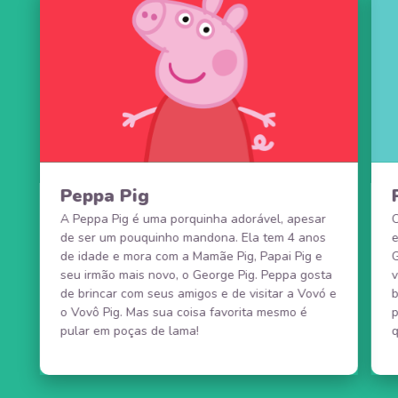
Peppa Pig
A Peppa Pig é uma porquinha adorável, apesar
O
de ser um pouquinho mandona. Ela tem 4 anos
de idade e mora com a Mamãe Pig, Papai Pig e
G
seu irmão mais novo, o George Pig. Peppa gosta
de brincar com seus amigos e de visitar a Vovó e
b
o Vovô Pig. Mas sua coisa favorita mesmo é
pular em poças de lama!