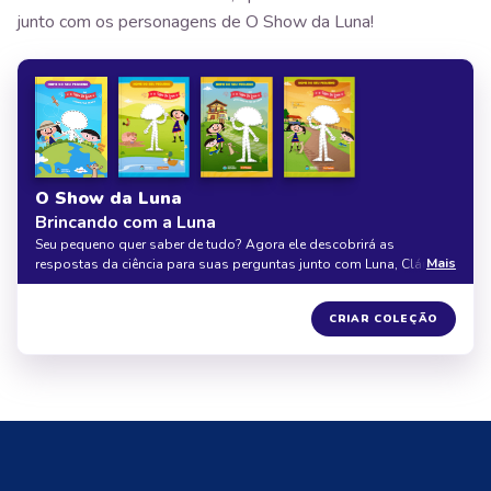
junto com os personagens de O Show da Luna!
O Show da Luna
Brincando com a Luna
Seu pequeno quer saber de tudo? Agora ele descobrirá as
Mais
respostas da ciência para suas perguntas junto com Luna, Cláudio
e Júpiter, nessa coleção com 4 livros personalizados. Seja na terra,
no céu ou na água, o aprendizado e a diversão são garantidos com
10% DE DESCONTO
CRIAR COLEÇÃO
O Show da Luna.