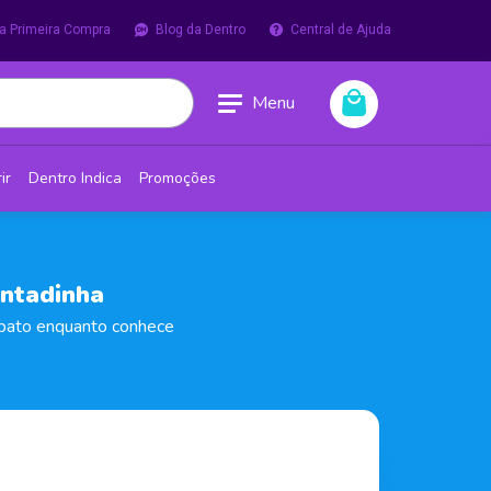
a Primeira Compra
Blog da Dentro
Central de Ajuda
Menu
ir
Dentro Indica
Promoções
intadinha
Lobato enquanto conhece