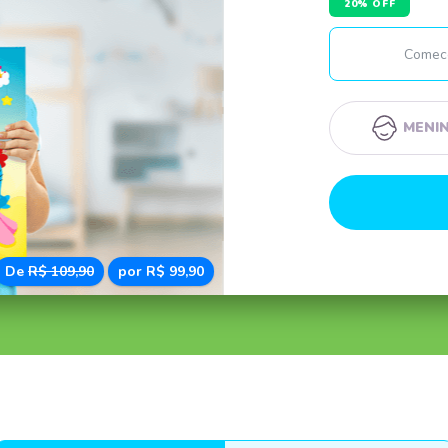
20% OFF
MENI
De
R$ 109,90
por R$ 99,90