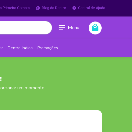
a Primeira Compra
Blog da Dentro
Central de Ajuda
Menu
ir
Dentro Indica
Promoções
!
oporcionar um momento