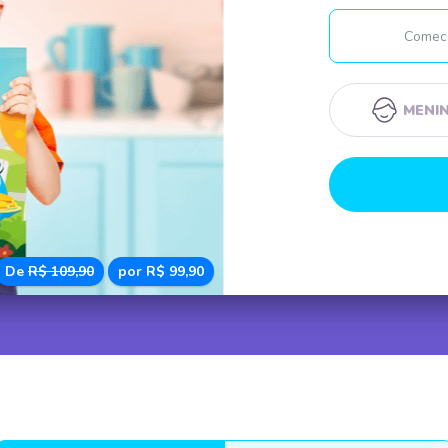
MENI
De
R$ 109,90
por R$ 99,90