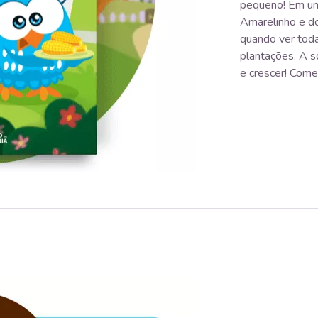
pequeno! Em um
Amarelinho e do 
quando ver toda
plantações. A so
e crescer! Comec