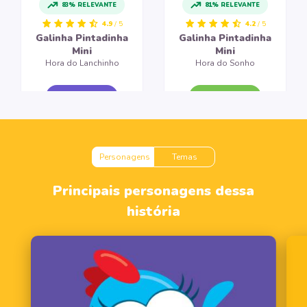
83% RELEVANTE
81% RELEVANTE
4.9
/ 5
4.2
/ 5
Galinha Pintadinha
Galinha Pintadinha
Mini
Mini
Hora do Lanchinho
Hora do Sonho
CRIAR LIVRO
CRIAR LIVRO
Personagens
Temas
Principais personagens dessa
história