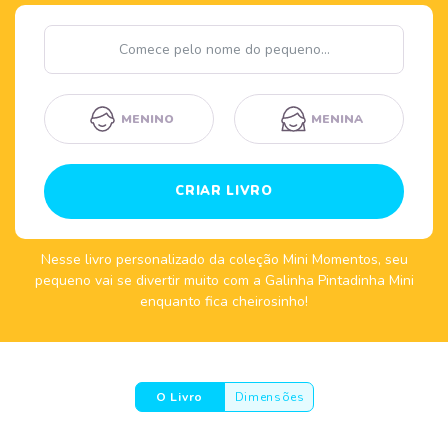
Nome
MENINO
MENINA
CRIAR LIVRO
Nesse livro personalizado da coleção Mini Momentos, seu
pequeno vai se divertir muito com a Galinha Pintadinha Mini
enquanto fica cheirosinho!
O Livro
Dimensões