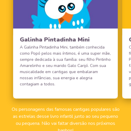
Galinha Pintadinha Mini
A Galinha Pintadinha Mini, também conhecida
O
como Popó pelos mais íntimos, é uma super mãe,
f
sempre dedicada à sua família: seu filho Pintinho
P
Amarelinho e seu marido Galo Carijó. Com sua
f
musicalidade em cantigas que embalaram
v
nossas infâncias, sua energia e alegria
p
contagiam a todos.
g
Os personagens das famosas cantigas populares são
as estrelas desse livro infantil junto ao seu pequeno
ou pequena. Não vai faltar diversão nos próximos
banhos!