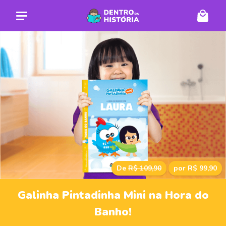
De
R$ 109,90
por R$ 99,90
Galinha Pintadinha Mini na Hora do
Banho!