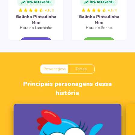
89% RELEVANTE
82% RELEVANTE
4.9
/ 5
4.2
/ 5
Galinha Pintadinha
Galinha Pintadinha
Mini
Mini
Hora do Lanchinho
Hora do Sonho
CRIAR LIVRO
CRIAR LIVRO
Personagens
Temas
Principais personagens dessa
história