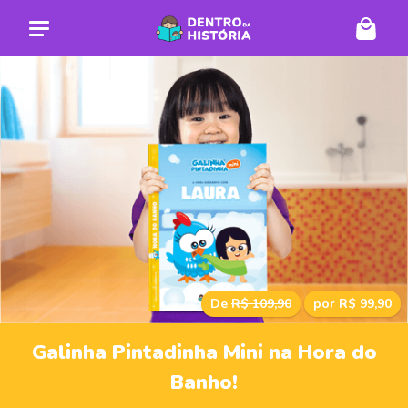
De
R$ 109,90
por R$ 99,90
Galinha Pintadinha Mini na Hora do
Banho!