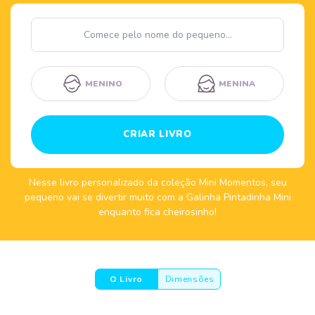
Nome
MENINO
MENINA
CRIAR LIVRO
Nesse livro personalizado da coleção Mini Momentos, seu
pequeno vai se divertir muito com a Galinha Pintadinha Mini
enquanto fica cheirosinho!
O Livro
Dimensões