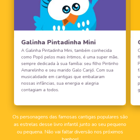
Galinha Pintadinha Mini
A Galinha Pintadinha Mini, também conhecida
O
como Popó pelos mais íntimos, é uma super mãe,
f
sempre dedicada à sua família: seu filho Pintinho
P
Amarelinho e seu marido Galo Carijó. Com sua
f
musicalidade em cantigas que embalaram
v
nossas infâncias, sua energia e alegria
p
contagiam a todos.
g
Os personagens das famosas cantigas populares são
as estrelas desse livro infantil junto ao seu pequeno
ou pequena. Não vai faltar diversão nos próximos
banhos!