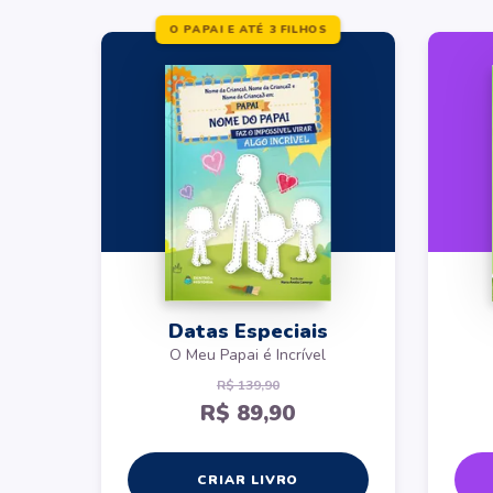
"
A Mamãe é Mais-Que-Perfeita
”.
O PAPAI E ATÉ 3 FILHOS
Datas Especiais
O Meu Papai é Incrível
R$ 139,90
R$ 89,90
CRIAR LIVRO