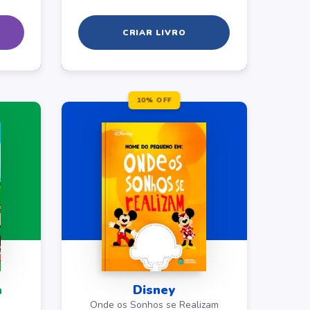
CRIAR LIVRO
10% OFF
a
Disney
Onde os Sonhos se Realizam