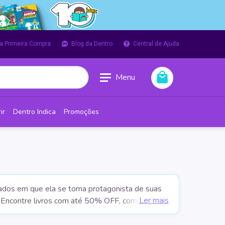
a Primeira Compra
Blog da Dentro
Central de Ajuda
Menu
ir
Dentro Indica
Promoções
zados em que ela se torna protagonista de suas
Ler mais
! Encontre livros com até 50% OFF, como
oda a família, como "
O Meu Papai é Incrível
" e