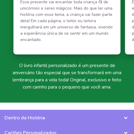
Esse presente vai encantar toda criança fã de
E
unicórnios e seres mágicos. Mais do que ler uma
e
história com esse tema, a criança vai fazer parte
é
dela! Em cada página, o leitor ou leitora
p
mergulhará em um universo de fantasia, vivendo
d
a experiência única de se sentir em um mundo
p
encantado.
d
O livro infantil personalizado é um presente de
aniversário tão especial que se transformará em uma
lembrança para a vida toda! Original, exclusivo e feito
com carinho para o pequeno que você ama.
Dentro da História
Cartões Personalizados