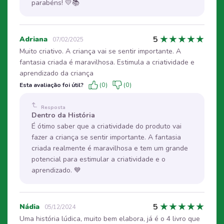
parabéns! 💛📚
★
★
★
★
★
5
Adriana
07/02/2025
Muito criativo. A criança vai se sentir importante. A
fantasia criada é maravilhosa. Estimula a criatividade e
aprendizado da criança
Esta avaliação foi útil?
(0)
(0)
Resposta
Dentro da História
É ótimo saber que a criatividade do produto vai
fazer a criança se sentir importante. A fantasia
criada realmente é maravilhosa e tem um grande
potencial para estimular a criatividade e o
aprendizado. 💙
★
★
★
★
★
5
Nádia
05/12/2024
Uma história lúdica, muito bem elabora, já é o 4 livro que