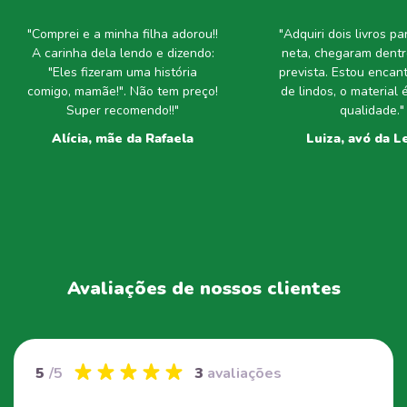
"Comprei e a minha filha adorou!!
"Adquiri dois livros p
A carinha dela lendo e dizendo:
neta, chegaram dentr
"Eles fizeram uma história
prevista. Estou encan
comigo, mamãe!". Não tem preço!
de lindos, o material 
Super recomendo!!"
qualidade."
Alícia, mãe da Rafaela
Luiza, avó da Le
Avaliações de nossos clientes
5
/5
3
avaliações