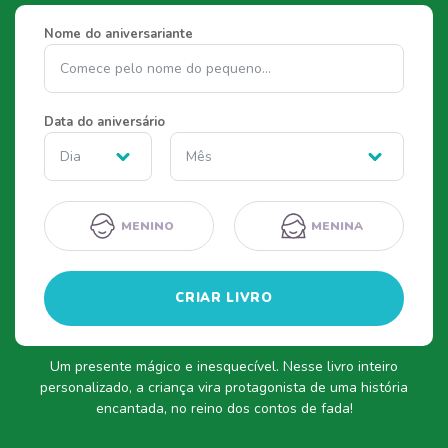
Nome do aniversariante
Nome
Data do aniversário
Dia do aniversário
Mês do aniversário
MENINO
MENINA
CRIAR LIVRO
Um presente mágico e inesquecível. Nesse livro inteiro
personalizado, a criança vira protagonista de uma história
encantada, no reino dos contos de fada!