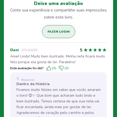
Deixe uma avaliação
Conte sua experiência e compartilhe suas impressões
sobre este livro.
FAZER LOGIN
★
★
★
★
★
5
Deni
07/10/2025
Amei! Lindo! Muito bem ilustrado. Minha neta ficará muito
feliz porque ela gosta de ler. Parabéns!
Esta avaliação foi útil?
(0)
(0)
Resposta
Dentro da História
Ficamos muito felizes em saber que vocês amaram
o livro! 😍✨ Que bom que acharam tudo lindo e
bem ilustrado. Temos certeza de que sua neta vai
ficar encantada, ainda mais por gostar de ler.
Agradecemos de coração pelo carinho e pelos