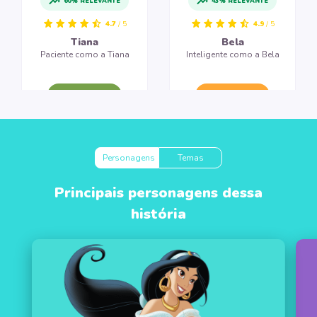
60% RELEVANTE
43% RELEVANTE
4.7
/ 5
4.9
/ 5
Tiana
Bela
Paciente como a Tiana
Inteligente como a Bela
CRIAR LIVRO
CRIAR LIVRO
Personagens
Temas
Principais personagens dessa
história