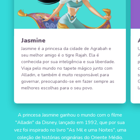
Jasmine
Jasmine é a princesa da cidade de Agrabah e
seu melhor amigo é o tigre Rajah. Ela é
conhecida por sua inteligência e sua liberdade.
Viaja pelo mundo no tapete mágico junto com
Alladin, e também é muito responsável para
governar, preocupando-se em fazer sempre as
G
melhores escolhas para o seu povo.
l
A princesa Jasmine ganhou o mundo com o filme
"Alladin" da Disney, lançado em 1992, que por sua
vez foi inspirado no livro "As Mil e uma Noites", uma
coleção de histórias originárias do Oriente Médio.