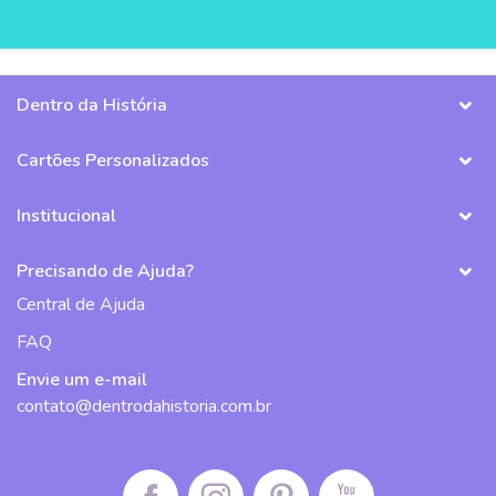
Dentro da História
Cartões Personalizados
Institucional
Precisando de Ajuda?
Central de Ajuda
FAQ
Envie um e-mail
contato@dentrodahistoria.com.br
Facebook da Dentro da História
Instagram da Dentro da História
Pinterest da Dentro da História
Canal do Youtube da De