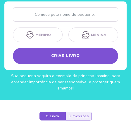
Nome
MENINO
MENINA
CRIAR LIVRO
Sua pequena seguirá o exemplo da princesa Jasmine, para
aprender importância de ser responsável e proteger quem
amamos!
O Livro
Dimensões