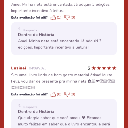
Amei. Minha neta está encantada. Já adquiri 3 edições.
Importante incentivo à leitura !
Esta avaliação foi útil?
(1)
(0)
Resposta
Dentro da História
Amei. Minha neta está encantada. Já adquiri 3
edições. Importante incentivo à leitura !
★
★
★
★
★
5
Luzinei
04/09/2025
Sim amei, livro lindo de bom gosto material ótimo! Muito
Feliz, vou dar de presente pra minha neta 👸🏻❤👏🏻👏🏻
👏🏻👏🏻👏🏻
Esta avaliação foi útil?
(0)
(0)
Resposta
Dentro da História
Que alegria saber que você amou! 💖 Ficamos
muito felizes em saber que o livro encantou e será