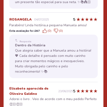
um presente tão especial para sua neta. ✨📚👸🏻
★
★
★
★
★
5
ROSANGELA
04/07/2025
Parabéns! Linda história,a pequena Manuela amou!
Esta avaliação foi útil?
(0)
(0)
Resposta
Dentro da História
Que alegria saber que a Manuela amou a história!
💖 Cada detalhe é pensado com muito carinho
para criar momentos mágicos e inesquecíveis.
Muito obrigada pelo carinho e pelo
reconhecimento! ✨📚
Elisabete aparecida de
★
★
★
★
★
5
23/06/2025
Oliveira Galdino
Adorei o livro . Veio de acordo com o meu pedido Perfeito
👏🏻👏🏻