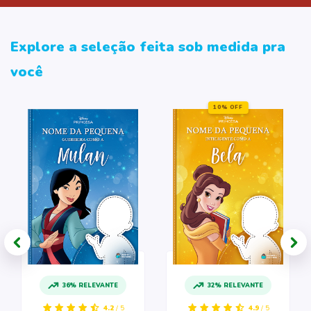
Explore a seleção feita sob medida pra
você
10% OFF
36% RELEVANTE
32% RELEVANTE
4.2
/ 5
4.9
/ 5