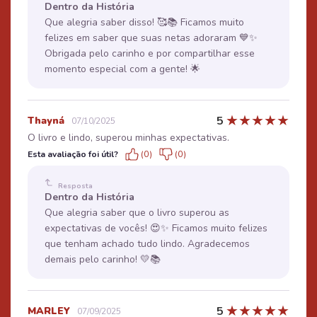
Dentro da História
Que alegria saber disso! 🥰📚 Ficamos muito
felizes em saber que suas netas adoraram 💙✨
Obrigada pelo carinho e por compartilhar esse
momento especial com a gente! 🌟
★
★
★
★
★
5
Thayná
07/10/2025
O livro e lindo, superou minhas expectativas.
Esta avaliação foi útil?
(0)
(0)
Resposta
Dentro da História
Que alegria saber que o livro superou as
expectativas de vocês! 😍✨ Ficamos muito felizes
que tenham achado tudo lindo. Agradecemos
demais pelo carinho! 💛📚
★
★
★
★
★
5
MARLEY
07/09/2025