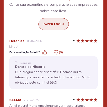
Conte sua experiência e compartilhe suas impressões
sobre este livro.
FAZER LOGIN
★
★
★
★
★
5
Helenice
05/02/2026
Lindo!
Esta avaliação foi útil?
(0)
(0)
Resposta
Dentro da História
Que alegria saber disso! 💙✨ Ficamos muito
felizes que você tenha achado o livro lindo. Muito
obrigada pelo carinho! 📖🥰
★
★
★
★
★
5
SELMA
20/12/2025
Amei o livro! Muito emocionante ver nossa criança