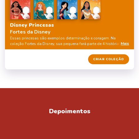
Disney Princesas
Fortes da Disney
Essas princesas são exemplos determinação e coragem. Na
Mais
coleção Fortes da Disney, sua pequena fará parte de 4 histórias
personalizadas inéditas com Moana, Merida, Mulan e Pocahontas,
aprendendo valores importantes para enfrentar desafios e realizar
10% DE DESCONTO
CRIAR COLEÇÃO
seus sonhos.
Depoimentos