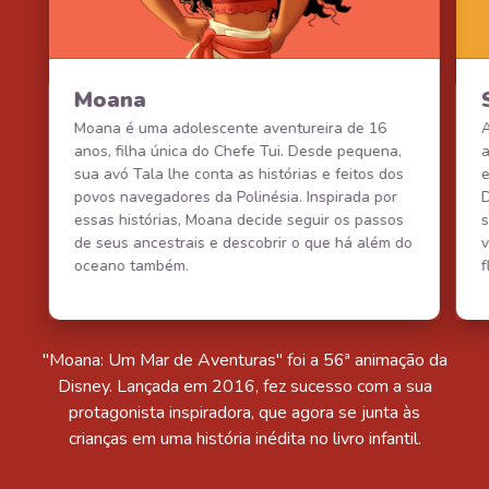
Moana
Moana é uma adolescente aventureira de 16
A
anos, filha única do Chefe Tui. Desde pequena,
a
sua avó Tala lhe conta as histórias e feitos dos
e
povos navegadores da Polinésia. Inspirada por
D
essas histórias, Moana decide seguir os passos
de seus ancestrais e descobrir o que há além do
v
oceano também.
f
"Moana: Um Mar de Aventuras" foi a 56ª animação da
Disney. Lançada em 2016, fez sucesso com a sua
protagonista inspiradora, que agora se junta às
crianças em uma história inédita no livro infantil.