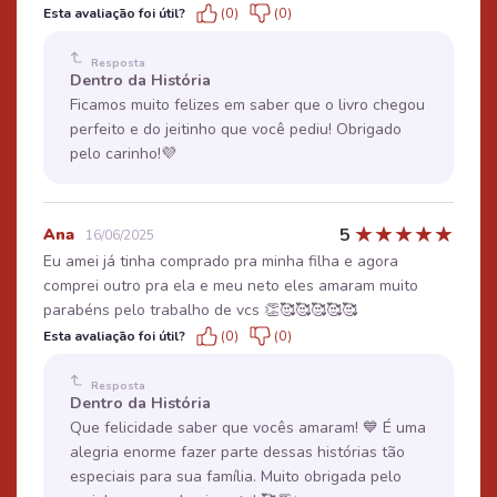
Esta avaliação foi útil?
(0)
(0)
Resposta
Dentro da História
Ficamos muito felizes em saber que o livro chegou
perfeito e do jeitinho que você pediu! Obrigado
pelo carinho!💜
★
★
★
★
★
5
Ana
16/06/2025
Eu amei já tinha comprado pra minha filha e agora
comprei outro pra ela e meu neto eles amaram muito
parabéns pelo trabalho de vcs 👏🥰🥰🥰🥰🥰
Esta avaliação foi útil?
(0)
(0)
Resposta
Dentro da História
Que felicidade saber que vocês amaram! 💙 É uma
alegria enorme fazer parte dessas histórias tão
especiais para sua família. Muito obrigada pelo