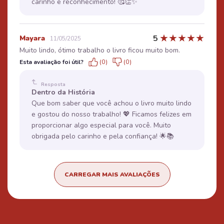
carinho e reconhecimento! 🥰👏✨
★
★
★
★
★
5
Mayara
11/05/2025
Muito lindo, ótimo trabalho o livro ficou muito bom.
Esta avaliação foi útil?
(0)
(0)
Resposta
Dentro da História
Que bom saber que você achou o livro muito lindo
e gostou do nosso trabalho! 💖 Ficamos felizes em
proporcionar algo especial para você. Muito
obrigada pelo carinho e pela confiança! 🌟📚
CARREGAR MAIS AVALIAÇÕES