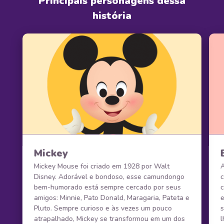
Principais personagens dessa
história
Mickey
Mickey Mouse foi criado em 1928 por Walt
Disney. Adorável e bondoso, esse camundongo
bem-humorado está sempre cercado por seus
c
amigos: Minnie, Pato Donald, Maragaria, Pateta e
e
Pluto. Sempre curioso e às vezes um pouco
s
atrapalhado, Mickey se transformou em um dos