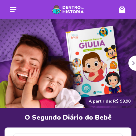
DE ANTERIOR
P
A partir de: R$ 99,90
O Segundo Diário do Bebê