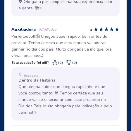
💖 Obrigada por compartilhar sua experiência com
a gente! 📚✨
★
★
★
★
★
5
Auxiliadora
02/08/2025
Perfeitoooo!!!🤗 Chegou super rápido, bem antes do
previsto. Tenho certeza que meu marido vai adorar
ganhar no dia dos pais. Muito obrigada!!Ja indiquei pra
várias pessoas😉
Esta avaliação foi útil?
(0)
(0)
Resposta
Dentro da História
Que alegria saber que chegou rapidinho e que
você gostou tanto! 💙 Temos certeza que seu
marido vai se emocionar com esse presente no
Dia dos Pais. Muito obrigada pela indicação e pelo
carinho! ✨