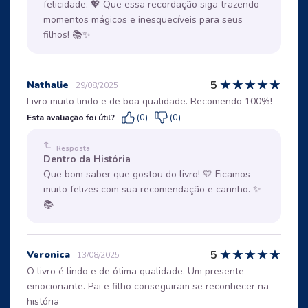
felicidade. 💖 Que essa recordação siga trazendo
momentos mágicos e inesquecíveis para seus
filhos! 📚✨
★
★
★
★
★
5
Nathalie
29/08/2025
Livro muito lindo e de boa qualidade. Recomendo 100%!
Esta avaliação foi útil?
(0)
(0)
Resposta
Dentro da História
Que bom saber que gostou do livro! 💛 Ficamos
muito felizes com sua recomendação e carinho. ✨
📚
★
★
★
★
★
5
Veronica
13/08/2025
O livro é lindo e de ótima qualidade. Um presente
emocionante. Pai e filho conseguiram se reconhecer na
história