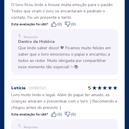
O livro ficou lindo e trouxe muita emoção para o paizão.
Todos que viram o livro se encantaram e pediram o
contato. Foi um presente e tanto.
Esta avaliação foi útil?
(0)
(0)
Resposta
Dentro da História
Que lindo saber disso! 💖 Ficamos muito felizes em
saber que o livro emocionou o papai e encantou a
todos ao redor. Muito obrigada por compartilhar
esse momento tão especial! ✨📚
★
★
★
★
★
5
Letícia
29/08/2025
Livro muito lindo e legal. Além do papai ter amado, as
crianças amaram o presentear com o livro :) Recomendo e
chegou antes do previsto :)
Esta avaliação foi útil?
(0)
(0)
Resposta