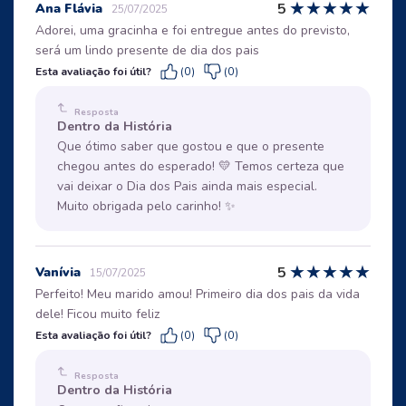
★
★
★
★
★
5
Ana Flávia
25/07/2025
Adorei, uma gracinha e foi entregue antes do previsto,
será um lindo presente de dia dos pais
Esta avaliação foi útil?
(0)
(0)
Resposta
Dentro da História
Que ótimo saber que gostou e que o presente
chegou antes do esperado! 💛 Temos certeza que
vai deixar o Dia dos Pais ainda mais especial.
Muito obrigada pelo carinho! ✨
★
★
★
★
★
5
Vanívia
15/07/2025
Perfeito! Meu marido amou! Primeiro dia dos pais da vida
dele! Ficou muito feliz
Esta avaliação foi útil?
(0)
(0)
Resposta
Dentro da História