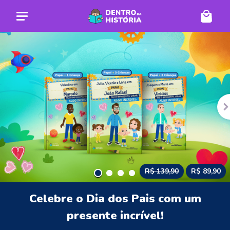
DE ANTERIOR
P
R$ 139,90
R$ 89,90
Celebre o Dia dos Pais com um
presente incrível!