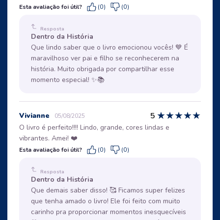
Esta avaliação foi útil?
(0)
(0)
Resposta
Dentro da História
Que lindo saber que o livro emocionou vocês! 💙 É
maravilhoso ver pai e filho se reconhecerem na
história. Muito obrigada por compartilhar esse
momento especial! ✨📚
★
★
★
★
★
5
Vivianne
05/08/2025
O livro é perfeito!!!! Lindo, grande, cores lindas e
vibrantes. Amei! ❤️
Esta avaliação foi útil?
(0)
(0)
Resposta
Dentro da História
Que demais saber disso! 🥰 Ficamos super felizes
que tenha amado o livro! Ele foi feito com muito
carinho pra proporcionar momentos inesquecíveis