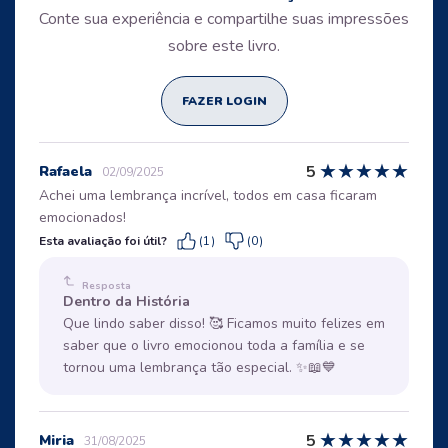
Conte sua experiência e compartilhe suas impressões
sobre este livro.
FAZER LOGIN
★
★
★
★
★
5
Rafaela
02/09/2025
Achei uma lembrança incrível, todos em casa ficaram
emocionados!
Esta avaliação foi útil?
(1)
(0)
Resposta
Dentro da História
Que lindo saber disso! 🥰 Ficamos muito felizes em
saber que o livro emocionou toda a família e se
tornou uma lembrança tão especial. ✨📖💙
★
★
★
★
★
5
Miria
31/08/2025