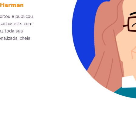
l Herman
ditou e publicou
ssachusetts com
az toda sua
onalizada, cheia