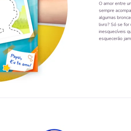
O amor entre um
sempre acompan
algumas bronca
livro? Só se fo
inesquecíveis q
esquecerão jam