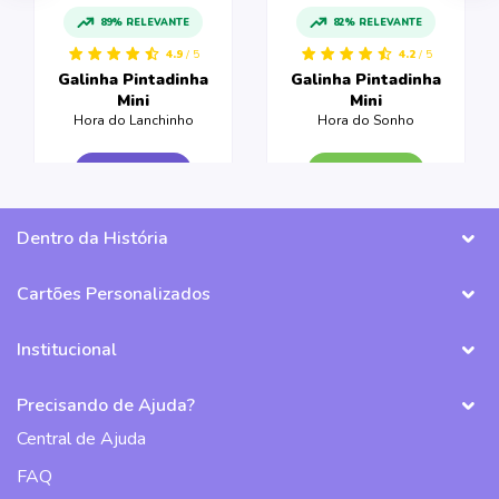
89% RELEVANTE
82% RELEVANTE
4.9
/ 5
4.2
/ 5
Galinha Pintadinha
Galinha Pintadinha
Mini
Mini
Hora do Lanchinho
Hora do Sonho
CRIAR LIVRO
CRIAR LIVRO
Dentro da História
Cartões Personalizados
Institucional
Precisando de Ajuda?
Central de Ajuda
FAQ