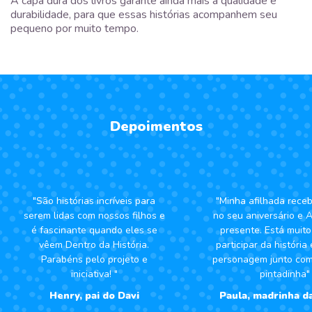
A capa dura dos livros garante ainda mais a qualidade e
durabilidade, para que essas histórias acompanhem seu
pequeno por muito tempo.
Depoimentos
"São histórias incríveis para
"Minha afilhada receb
serem lidas com nossos filhos e
no seu aniversário 
é fascinante quando eles se
presente. Está muito 
vêem Dentro da História.
participar da história
Parabéns pelo projeto e
personagem junto com
iniciativa! "
pintadinha"
Henry, pai do Davi
Paula, madrinha da