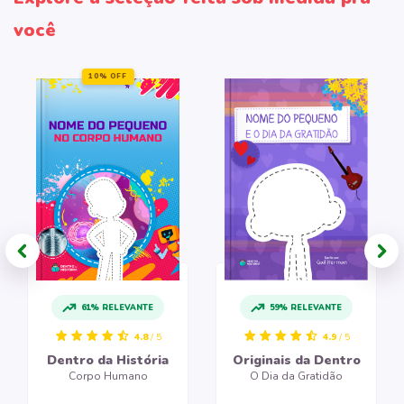
você
10% OFF
61% RELEVANTE
59% RELEVANTE
4.8
/ 5
4.9
/ 5
Dentro da História
Originais da Dentro
Corpo Humano
O Dia da Gratidão