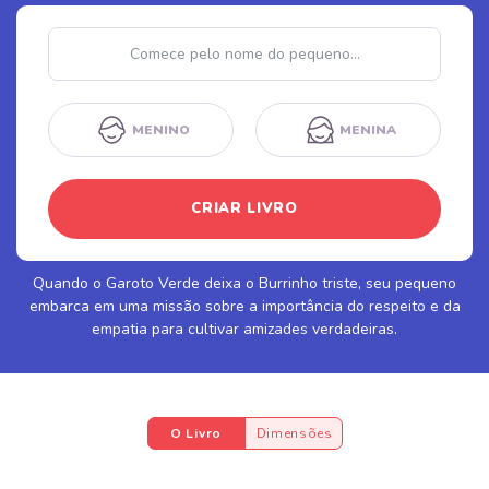
Nome
MENINO
MENINA
CRIAR LIVRO
Quando o Garoto Verde deixa o Burrinho triste, seu pequeno
embarca em uma missão sobre a importância do respeito e da
empatia para cultivar amizades verdadeiras.
O Livro
Dimensões