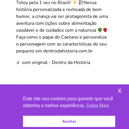
Totoy pela 1 vez no Brasil!
Nessa
história personalizada e recheada de bom
humor, a criança vai ser protagonista de uma
aventura com lições sobre alimentação
saudável e de cuidados com a natureza
Faça como o papai do Caetano e personalize
o personagem com as características do seu
pequeno em dentrodahistoria.com.br
♬ som original - Dentro da História
x
Este site usa cookies para garantir que você
obtenha a melhor experiência.
Saiba Mais
Aceitar