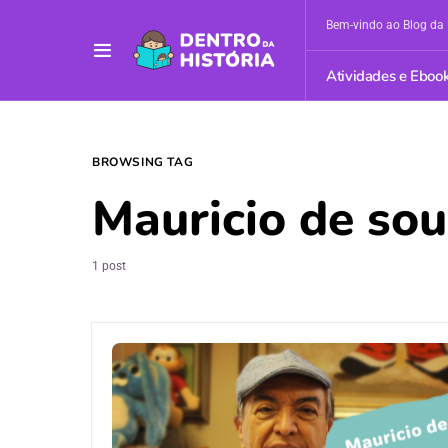
Bem-vindo ao Blog da 
Atividades e Eboo
BROWSING TAG
Mauricio de so
1 post