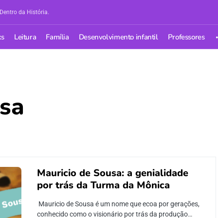
Dentro da História.
ks
Leitura
Família
Desenvolvimento infantil
Professores
usa
Mauricio de Sousa: a genialidade
por trás da Turma da Mônica
Mauricio de Sousa é um nome que ecoa por gerações,
conhecido como o visionário por trás da produção…