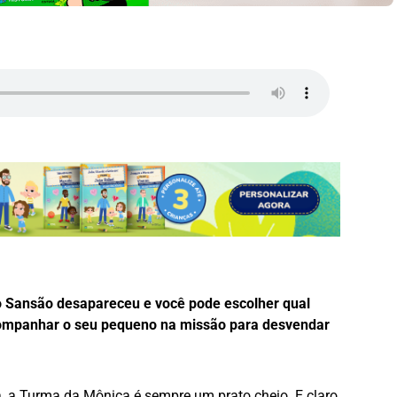
 o Sansão desapareceu e você pode escolher qual
ompanhar o seu pequeno na missão para desvendar
, a Turma da Mônica é sempre um prato cheio. E claro,