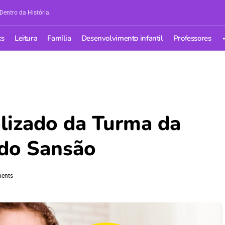
Dentro da História.
ks
Leitura
Família
Desenvolvimento infantil
Professores
alizado da Turma da
 do Sansão
ents