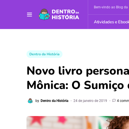
Bem-vindo ao Blog da 
Atividades e Eboo
Dentro da História
Novo livro person
Mônica: O Sumiço
by
Dentro da História
24 de janeiro de 2019
4 comm