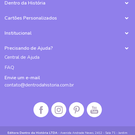
Dentro da História
Cartões Personalizados
Institucional
Precisando de Ajuda?
Central de Ajuda
FAQ
Envie um e-mail
contato@dentrodahistoria.com.br
Facebook da Dentro da História
Instagram da Dentro da História
Pinterest da Dentro da História
Canal do Youtube da De
Editora Dentro da História LTDA
- Avenida Andrade Neves, 2412 - Sala 71 - Jardim