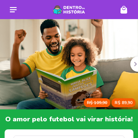
DE ANTERIOR
P
R$ 109,90
R$ 89,90
O amor pelo futebol vai virar história!