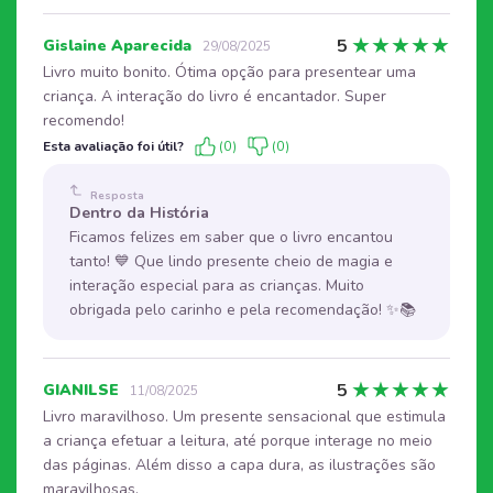
★
★
★
★
★
5
Gislaine Aparecida
29/08/2025
Livro muito bonito. Ótima opção para presentear uma
criança. A interação do livro é encantador. Super
recomendo!
Esta avaliação foi útil?
(0)
(0)
Resposta
Dentro da História
Ficamos felizes em saber que o livro encantou
tanto! 💙 Que lindo presente cheio de magia e
interação especial para as crianças. Muito
obrigada pelo carinho e pela recomendação! ✨📚
★
★
★
★
★
5
GIANILSE
11/08/2025
Livro maravilhoso. Um presente sensacional que estimula
a criança efetuar a leitura, até porque interage no meio
das páginas. Além disso a capa dura, as ilustrações são
maravilhosas.