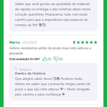
Saber que você gostou da qualidade do material,
da rapidez na entrega e das histórias deixa nosso
coração quentinho. Preparamos tudo com muito
carinho para que a experiência seja especial do
começo ao fim! 📚🥰
★
★
★
★
★
5
Marco
22/12/2025
Adorei, recebemos antes do prazo meu neto adorou o
presente
Esta avaliação foi útil?
(0)
(0)
Resposta
Dentro da História
Que alegria saber disso! 🥰📚 Ficamos muito
felizes em saber que o presente chegou antes do
prazo e que seu neto adorou 💙✨ Muito obrigada
pelo carinho e pela confiança! 🌟