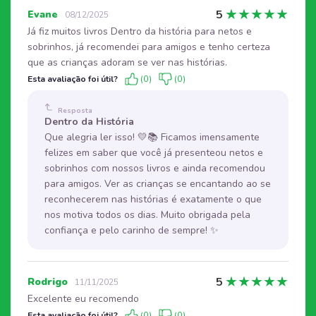
★
★
★
★
★
5
Evane
08/12/2025
Já fiz muitos livros Dentro da história para netos e
sobrinhos, já recomendei para amigos e tenho certeza
que as crianças adoram se ver nas histórias.
Esta avaliação foi útil?
(0)
(0)
Resposta
Dentro da História
Que alegria ler isso! 💛📚 Ficamos imensamente
felizes em saber que você já presenteou netos e
sobrinhos com nossos livros e ainda recomendou
para amigos. Ver as crianças se encantando ao se
reconhecerem nas histórias é exatamente o que
nos motiva todos os dias. Muito obrigada pela
confiança e pelo carinho de sempre! ✨
★
★
★
★
★
5
Rodrigo
11/11/2025
Excelente eu recomendo
Esta avaliação foi útil?
(0)
(0)