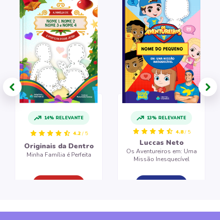
14% RELEVANTE
13% RELEVANTE
4.8
/ 5
4.2
/ 5
Luccas Neto
Originais da Dentro
Os Aventureiros em: Uma
Minha Família é Perfeita
Missão Inesquecível
CRIAR LIVRO
CRIAR LIVRO