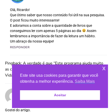
Olá, Ricardo!
Que ótimo saber que nosso conteúdo foi útil na sua pesquisa.
O post ficou muito interessante!
E adoramos a conta sobre a quantidade de livros que
conseguimos ler com apenas 5 páginas ao dia
Assim
lembramos a importância de fazer da leitura um hábito.
Um abraço da nossa equipe!
RESPONDER
Pingback:
A verdade é que “Este programa ajuda muito
x
as crianças carentes.” | ALPV - Associação Livros Para
Vida
Este site usa cookies para garantir que você
obtenha a melhor experiência.
Saiba Mais
Cigano Romani
disse:
Aceitar
9 de setembro de 2021 às 11:12 am
Gostei do artigo.