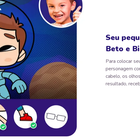
Seu pequ
Beto e Bi
Para colocar seu
personagem com 
cabelo, os olhos
resultado, receb