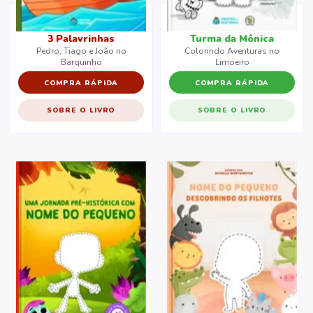
3 Palavrinhas
Turma da Mônica
Pedro, Tiago e João no
Colorindo Aventuras no
Barquinho
Limoeiro
COMPRA RÁPIDA
COMPRA RÁPIDA
SOBRE O LIVRO
SOBRE O LIVRO