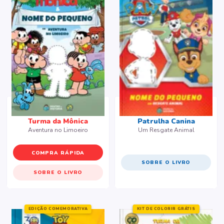
Monstros S.A. - Uma Visita a Monstros S.A.
Turma da Mônica
Patrulha Canina
Aventura no Limoeiro
Um Resgate Animal
COMPRA RÁPIDA
SOBRE O LIVRO
SOBRE O LIVRO
EDIÇÃO COMEMORATIVA
KIT DE COLORIR GRÁTIS
KIT DE COLORIR GRÁTIS