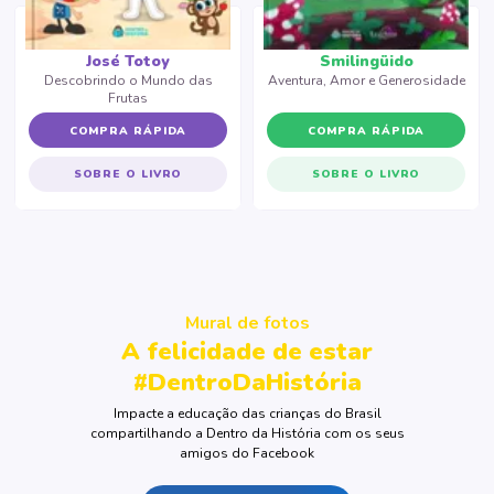
José Totoy
Smilingüido
Descobrindo o Mundo das
Aventura, Amor e Generosidade
Frutas
COMPRA RÁPIDA
COMPRA RÁPIDA
SOBRE O LIVRO
SOBRE O LIVRO
Mural de fotos
A felicidade de estar
#DentroDaHistória
Impacte a educação das crianças do Brasil
compartilhando a Dentro da História com os seus
amigos do Facebook