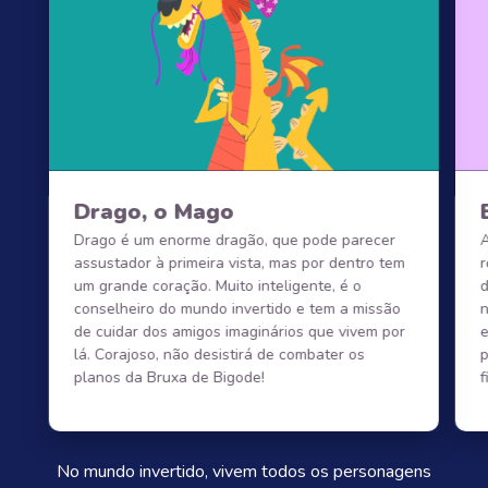
Drago, o Mago
Drago é um enorme dragão, que pode parecer
assustador à primeira vista, mas por dentro tem
um grande coração. Muito inteligente, é o
d
conselheiro do mundo invertido e tem a missão
n
de cuidar dos amigos imaginários que vivem por
e
lá. Corajoso, não desistirá de combater os
p
planos da Bruxa de Bigode!
f
No mundo invertido, vivem todos os personagens