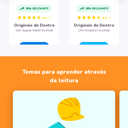
50% RELEVANTE
50% RELEVANTE
4.1
/ 5
4.4
/ 5
Originais da Dentro
Originais da Dentro
Um Super-herói Incrível
Um Inventor Incrível
CRIAR LIVRO
CRIAR LIVRO
Temas para aprender através
da leitura