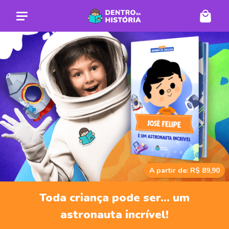
A partir de: R$ 89,90
Toda criança pode ser... um
astronauta incrível!