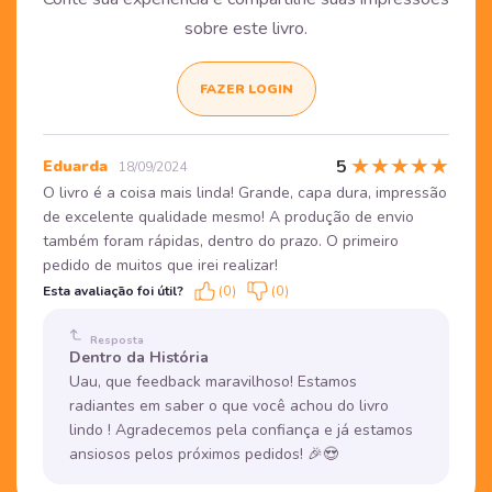
sobre este livro.
FAZER LOGIN
★
★
★
★
★
5
Eduarda
18/09/2024
O livro é a coisa mais linda! Grande, capa dura, impressão
de excelente qualidade mesmo! A produção de envio
também foram rápidas, dentro do prazo. O primeiro
pedido de muitos que irei realizar!
Esta avaliação foi útil?
(0)
(0)
Resposta
Dentro da História
Uau, que feedback maravilhoso! Estamos
radiantes em saber o que você achou do livro
lindo ! Agradecemos pela confiança e já estamos
ansiosos pelos próximos pedidos! 🎉😍