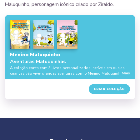
Maluquinho, personagem icônico criado por Ziraldo.
Menino Maluquinho
Aventuras Maluquinhas
A coleção conta com 3 livros personalizados incríveis em que as
Mais
crianças vão viver grandes aventuras com o Menino Maluquinho,
personagem icônico criado por Ziraldo.
10% DE DESCONTO
CRIAR COLEÇÃO