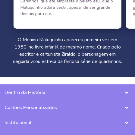
Carlinhos, que até empresta o paletó azul que o
e
Maluquinho adora vestir, apesar de ser grande
demais para ele.
O Menino Maluquinho apareceu primeira vez em
1980, no livro infantil de mesmo nome. Criado pelo
escritor e cartunista Ziraldo, o personagem em
seguida virou estrela da famosa série de quadrinhos.
Dentro da História
Cartões Personalizados
Institucional