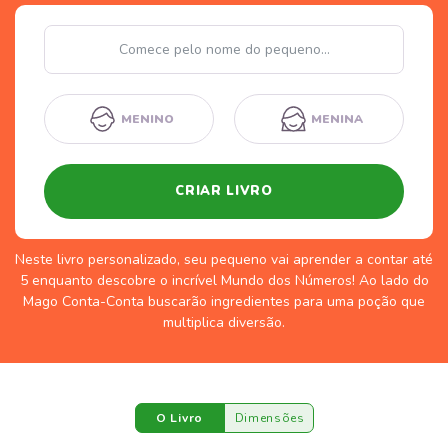
Nome
MENINO
MENINA
CRIAR LIVRO
Neste livro personalizado, seu pequeno vai aprender a contar até
5 enquanto descobre o incrível Mundo dos Números! Ao lado do
Mago Conta-Conta buscarão ingredientes para uma poção que
multiplica diversão.
O Livro
Dimensões