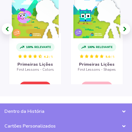
100% RELEVANTE
100% RELEVANTE
4.2
/ 5
5.0
/ 5
Primeiras Lições
Primeiras Lições
First Lessons - Colors
First Lessons - Shapes
CRIAR LIVRO
CRIAR LIVRO
Dentro da História
Cartões Personalizados