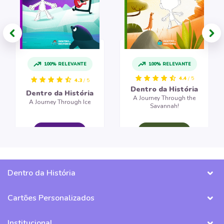
100% RELEVANTE
100% RELEVANTE
4.4
/ 5
4.3
/ 5
Dentro da História
Dentro da História
A Journey Through the
A Journey Through Ice
Savannah!
CRIAR LIVRO
CRIAR LIVRO
Dentro da História
Cartões Personalizados
Institucional