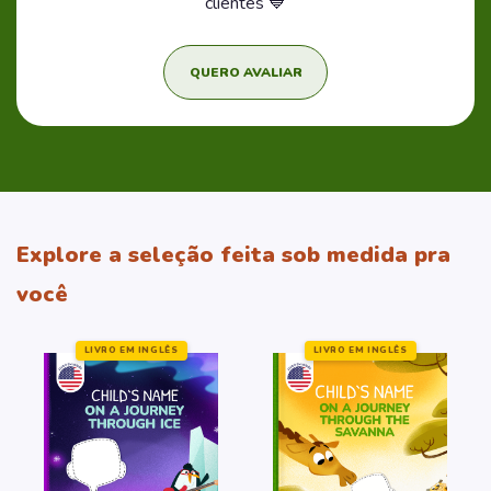
clientes 💙
QUERO AVALIAR
Explore a seleção feita sob medida pra
você
LIVRO EM INGLÊS
LIVRO EM INGLÊS