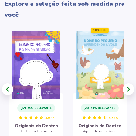
Explore a seleção feita sob medida pra
você
10% OFF
55% RELEVANTE
41% RELEVANTE
4.9
/ 5
4.7
/ 5
Originais da Dentro
Originais da Dentro
O Dia da Gratidão
Aprendendo a Voar