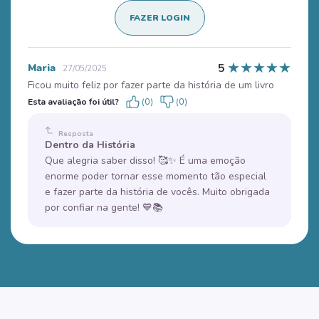
FAZER LOGIN
★
★
★
★
★
5
Maria
27/05/2025
Ficou muito feliz por fazer parte da história de um livro
Esta avaliação foi útil?
(0)
(0)
Resposta
Dentro da História
Que alegria saber disso! 🥰✨ É uma emoção
enorme poder tornar esse momento tão especial
e fazer parte da história de vocês. Muito obrigada
por confiar na gente! 💙📚