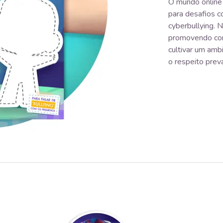
O mundo online 
para desafios c
cyberbullying. 
promovendo con
cultivar um amb
o respeito prev