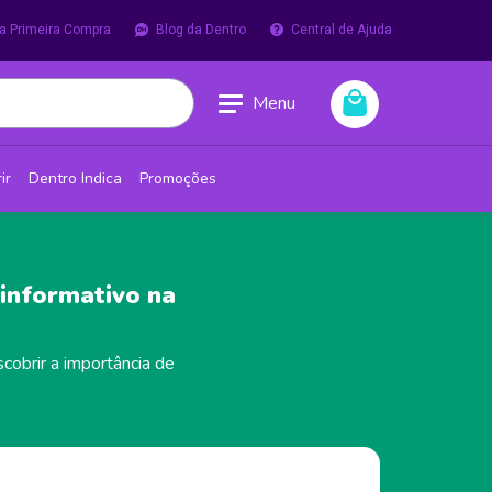
a Primeira Compra
Blog da Dentro
Central de Ajuda
Menu
ir
Dentro Indica
Promoções
informativo na
cobrir a importância de
.