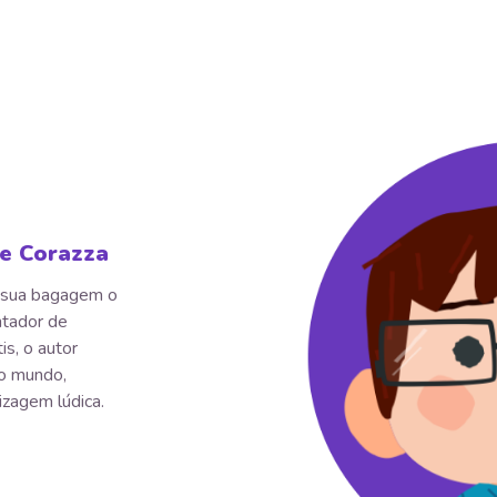
ie Corazza
m sua bagagem o
ntador de
is, o autor
 o mundo,
izagem lúdica.