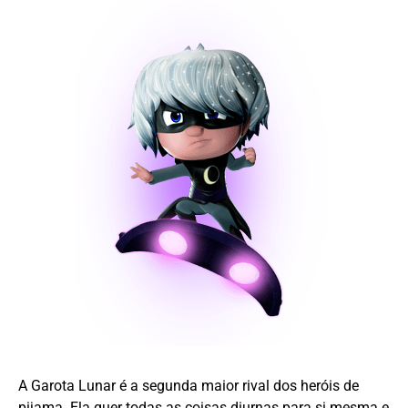
A Garota Lunar é a segunda maior rival dos heróis de
pijama. Ela quer todas as coisas diurnas para si mesma e