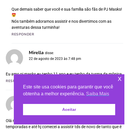
Que demais saber que você e sua família são fãs de PJ Masks!
Nós também adoramos assistir e nos divertimos com as
aventuras dessa turminha!
RESPONDER
Mirella
disse:
22 de agosto de 2023 às 7:48 pm
Eu amo pj masks,eu tenho 11 ano e eu tenho da turma da mônica
x
RESPONDER
Este site usa cookies para garantir que você
obtenha a melhor experiência.
Saiba Mais
Isabella Rodrigues da Rocha
disse:
7 de abril de 2024 às 3:03 am
Aceitar
Olá meu nome é Isabella, qnd era pequena eu já tinha visto tds as
temporadas e até hj comecei a assistir tds de novo de tanto que é