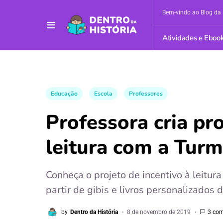
Bem-vindo ao Blog da 
Atividades e Eboo
Educação
Escola
Professores
Professora cria pro
leitura com a Tur
Conheça o projeto de incentivo à leitur
partir de gibis e livros personalizados
by
Dentro da História
8 de novembro de 2019
3 co