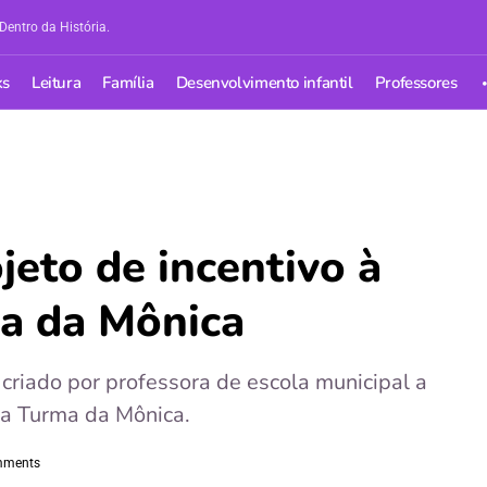
Dentro da História.
ks
Leitura
Família
Desenvolvimento infantil
Professores
jeto de incentivo à
ma da Mônica
a criado por professora de escola municipal a
 da Turma da Mônica.
mments