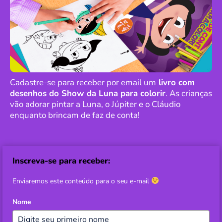
Cadastre-se para receber por email um
livro com
desenhos do Show da Luna para colorir
. As crianças
vão adorar pintar a Luna, o Júpiter e o Cláudio
enquanto brincam de faz de conta!
Inscreva-se para receber:
Enviaremos este conteúdo para o seu e-mail
Nome